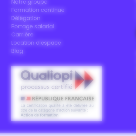
Notre groupe
Formation continue
Délégation
Portage salarial
Carrière
Location d’espace
Blog