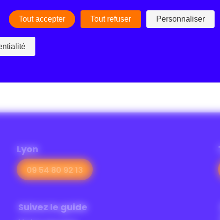
Tout accepter
Tout refuser
Personnaliser
ntialité
Lyon
09 54 80 92 13
Suivez le guide