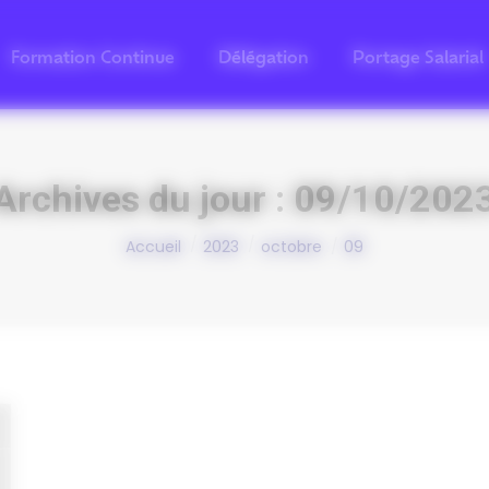
Formation Continue
Délégation
Portage Salarial
Archives du jour :
09/10/202
Vous êtes ici :
Accueil
2023
octobre
09