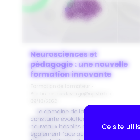
Neurosciences et
pédagogie : une nouvelle
formation innovante
Formation de formateur
Par
harmonieduverge@apsfe.fr
09/10/2023
Le domaine de la formation est en
constante évolution. Il s’adapte aux
Ce site uti
nouveaux besoins de la société mais
également face aux innovations