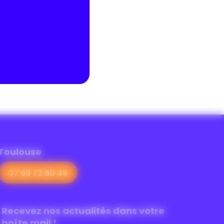
Toulouse
07 69 72 60 49
Recevez nos actualités dans
votre
boîte mail !