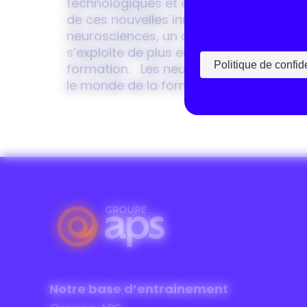
technologiques et économiques. Une
de ces nouvelles innovations sont les
neurosciences, un domaine qui
s’exploite de plus en plus dans la
Politique de confide
formation. Les neurosciences dans
le monde de la formation…
Notre base d’entrainement