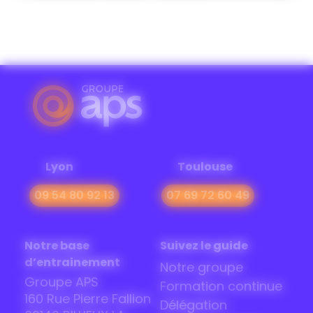
Lyon
Toulouse
09 54 80 92 13
07 69 72 60 49
Notre base
Suivez le guide
d’entrainement
Notre groupe
Groupe APS
Formation continue
160 Rue Pierre Fallion
Délégation