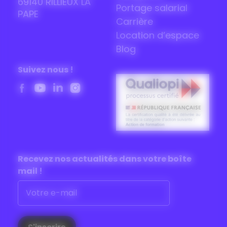
69140 RILLIEUX LA
Portage salarial
PAPE
Carrière
Location d’espace
Blog
Suivez nous !
Recevez nos actualités dans
votre boîte
mail !