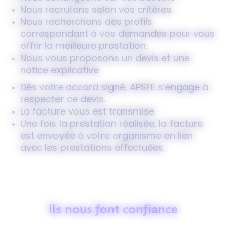
Nous recrutons selon vos critères
Nous recherchons des profils
correspondant à vos demandes pour vous
offrir la meilleure prestation.
Nous vous proposons un devis et une
notice explicative
Dès votre accord signé, APSFE s’engage à
respecter ce devis.
La facture vous est transmise
Une fois la prestation réalisée, la facture
est envoyée à votre organisme en lien
avec les prestations effectuées.
Ils nous font confiance