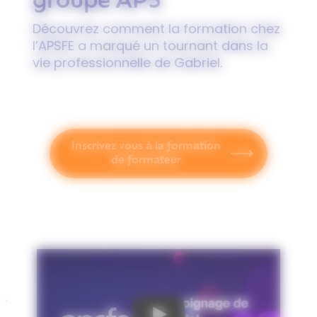
groupe APS
Découvrez comment la formation chez
l’APSFE a marqué un tournant dans la
vie professionnelle de Gabriel.
Inscrivez vous à la formation
de formateur