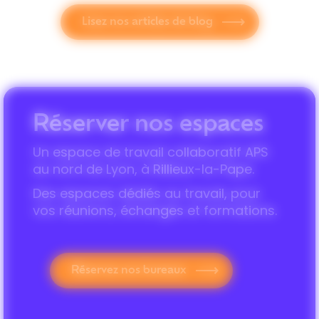
Lisez nos articles de blog
Réserver nos espaces
Un espace de travail collaboratif APS
au nord de Lyon, à Rillieux-la-Pape.
Des espaces dédiés au travail, pour
vos réunions, échanges et formations.
Réservez nos bureaux