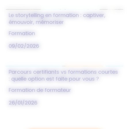
Le storytelling en formation : captiver,
émouvoir, mémoriser
Formation
09/02/2026
Parcours certifiants vs formations courtes
: quelle option est faite pour vous ?
Formation de formateur
26/01/2026