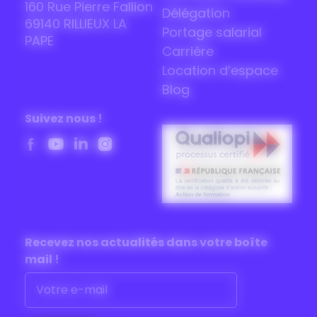
160 Rue Pierre Fallion
Délégation
69140 RILLIEUX LA
Portage salarial
PAPE
Carrière
Location d’espace
Blog
Suivez nous !
Recevez nos actualités dans
votre boîte
mail !