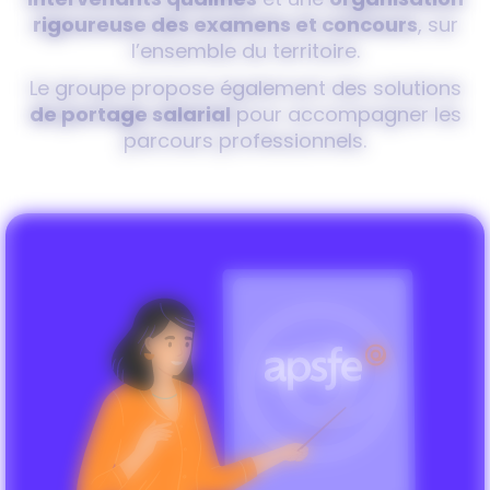
intervenants qualifiés
et une
organisation
rigoureuse des examens et concours
, sur
l’ensemble du territoire.
Le groupe propose également des solutions
de portage salarial
pour accompagner les
parcours professionnels.