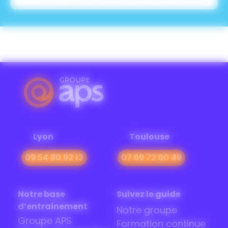
Lyon
Toulouse
09 54 80 92 13
07 69 72 60 49
Notre base
Suivez le guide
d’entrainement
Notre groupe
Groupe APS
Formation continue