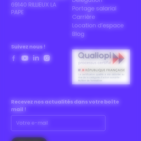
Délégation
69140 RILLIEUX LA
Portage salarial
PAPE
Carrière
Location d’espace
Blog
Suivez nous !
Recevez nos actualités dans
votre boîte
mail !