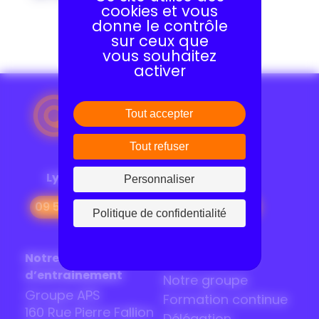
cookies et vous
donne le contrôle
sur ceux que
vous souhaitez
activer
Tout accepter
Tout refuser
Lyon
Toulouse
Personnaliser
09 54 80 92 13
07 69 72 60 49
Politique de confidentialité
Notre base
Suivez le guide
d’entrainement
Notre groupe
Groupe APS
Formation continue
160 Rue Pierre Fallion