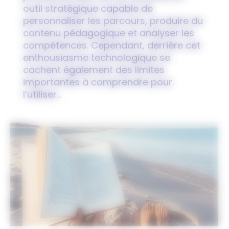
outil stratégique capable de
personnaliser les parcours, produire du
contenu pédagogique et analyser les
compétences. Cependant, derrière cet
enthousiasme technologique se
cachent également des limites
importantes à comprendre pour
l’utiliser…