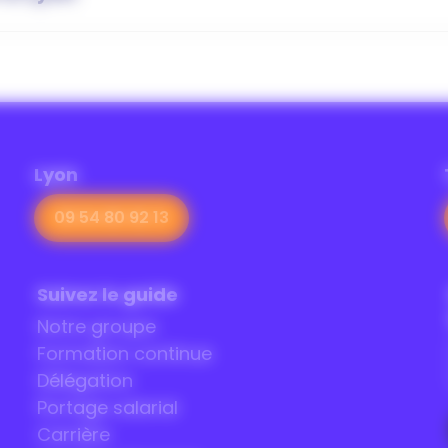
:
Lyon
09 54 80 92 13
Suivez le guide
Notre groupe
Formation continue
Délégation
Portage salarial
Carrière