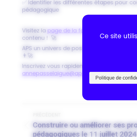
✅ Identifier les différentes étapes pour c
pédagogique
Visitez la
page de la formation
pour en sav
Ce site uti
contenu ! 🚀
APS un univers de possibles, rejoignez-nou
👨‍🚀
Inscrivez vous rapidement sur notre site 
annepasselaigue@apsfe.fr
ou au 07.88.18.
Politique de confide
Navigation
PRÉCÉDENT
Construire ou améliorer ses pr
article
Article
pédagogiques le 11 juillet 2024
précédent