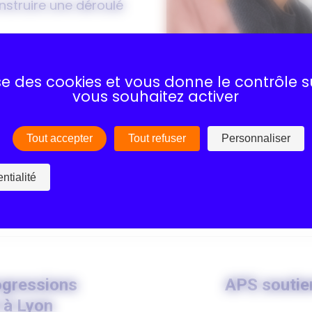
onstruire une déroulé
oir plus sur son
lise des cookies et vous donne le contrôle 
vous souhaitez activer
s pour l’expérience !
Tout accepter
Tout refuser
Personnaliser
ou contactez nous
77.15
ntialité
ogressions
APS soutien
Article
 à Lyon
suivant