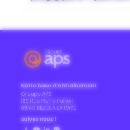
:
Notre base d’entrainement
Groupe APS
160 Rue Pierre Fallion
69140 RILLIEUX LA PAPE
Suivez nous !