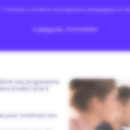
>
Construire ou améliorer ses progressions pédagogiques en dist
Catégorie :
Formation
liorer ses progressions
bre (matin) et le 9
les pour construire son