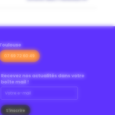
Toulouse
07 69 72 60 49
Recevez nos actualités dans
votre
boîte mail !