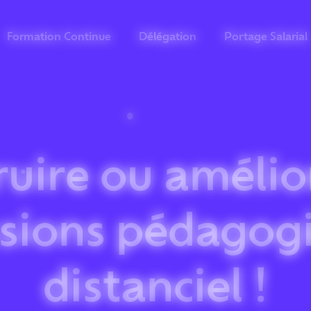
Formation Continue
Délégation
Portage Salarial
uire ou amélio
sions pédagog
distanciel !