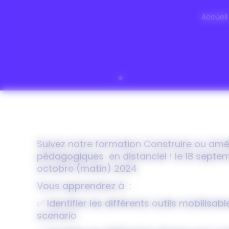
Accueil
Suivez notre formation Construire ou amé
pédagogiques en distanciel ! le 18 septem
octobre (matin) 2024
Vous apprendrez à :
✅ Identifier les différents outils mobilisab
scenario