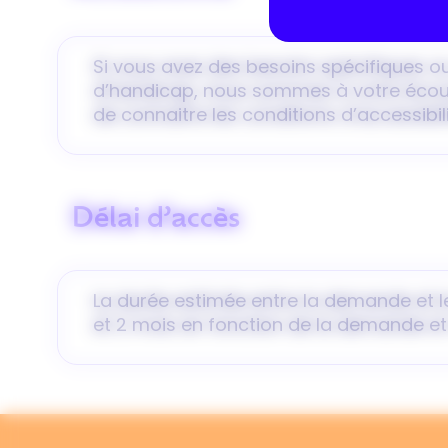
Si vous avez des besoins spécifiques ou
d’handicap, nous sommes à votre écou
de connaitre les conditions d’accessibil
Délai d’accès
La durée estimée entre la demande et le
et 2 mois en fonction de la demande et