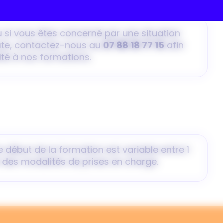
 si vous êtes concerné par une situation
te, contactez-nous au
07 88 18 77 15
afin
ité à nos formations.
 début de la formation est variable entre 1
 des modalités de prises en charge.