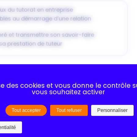
eux du tutorat en entreprise
ables au démarrage d’une relation
é et transmettre son savoir-faire
 sa prestation de tuteur
lise des cookies et vous donne le contrôle 
vous souhaitez activer
ne-Rhône-Alpes) ou 100% en distanciel.
Tout accepter
Tout refuser
Personnaliser
ntialité