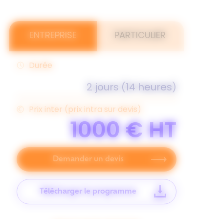
ENTREPRISE
PARTICULIER
Durée
2 jours (14 heures)
Prix inter (prix intra sur devis)
1000 €
HT
Demander un devis
Télécharger le programme