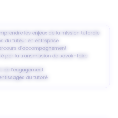
omprendre les enjeux de la mission tutorale
ons du tuteur en entreprise
on parcours d’accompagnement
 par la transmission de savoir-faire
 et de l’engagement
prentissages du tutoré