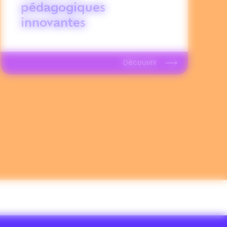
pédagogiques
innovantes
Découvrir