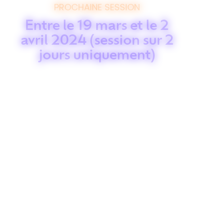
PROCHAINE SESSION
Entre le 19 mars et le 2
avril 2024 (session sur 2
jours uniquement)