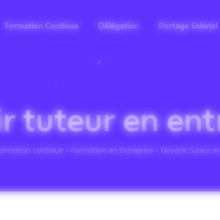
Formation Continue
Délégation
Portage Salarial
r tuteur en ent
ormation continue
>
Formation en Entreprise
>
Devenir tuteur en