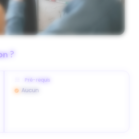
on ?
Pré-requis
Aucun