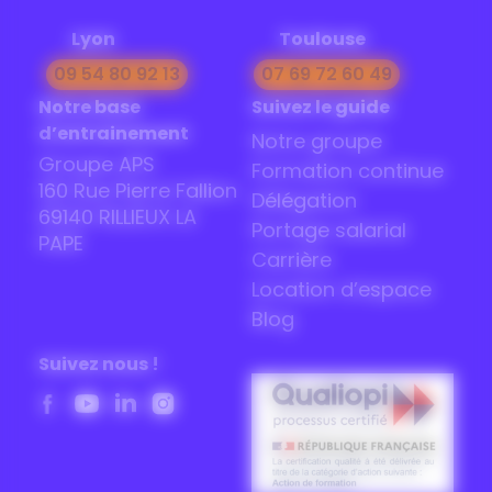
Lyon
Toulouse
09 54 80 92 13
07 69 72 60 49
Notre base
Suivez le guide
d’entrainement
Notre groupe
Groupe APS
Formation continue
160 Rue Pierre Fallion
Délégation
69140 RILLIEUX LA
Portage salarial
PAPE
Carrière
Location d’espace
Blog
Suivez nous !