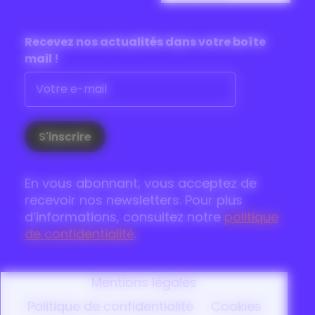
Recevez nos actualités dans
votre boîte
mail !
En vous abonnant, vous acceptez de
recevoir nos newsletters. Pour plus
d’informations, consultez notre
politique
de confidentialité
.
Mentions légales
Politique de confidentialité
Cookies