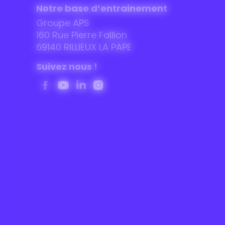
Notre base d’entrainement
Groupe APS
160 Rue Pierre Fallion
69140 RILLIEUX LA PAPE
Suivez nous !