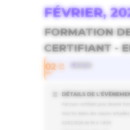
FÉVRIER, 20
FORMATION DE
CERTIFIANT - 
02
20
En ligne
MAR
FÉV
DÉTAILS DE L'ÉVÈNEME
Parcours certifiant pour devenir fo
Voici les dates des classes virtuelle
02/02/2026 de 9h à 12h30