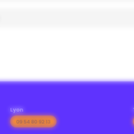
Lyon
09 54 80 92 13