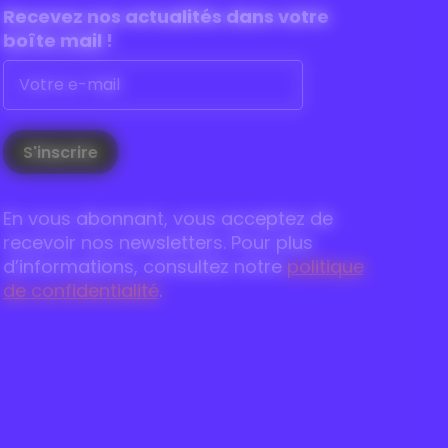
Recevez nos actualités dans
votre
boîte mail !
En vous abonnant, vous acceptez de
recevoir nos newsletters. Pour plus
d’informations, consultez notre
politique
de confidentialité
.