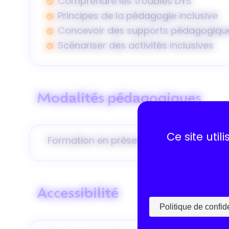
Comprendre les troubles DYS
Principes de la pédagogie inclusive
Concevoir des supports pédagogiqu
Scénariser des activités inclusives
Modalités pédagogiques
Ce site uti
Formation en présentiel à Lyon (Auverg
Accessibilité
Politique de confide