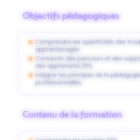
Objectifs pédagogiques
Comprendre les spécificités des troub
apprentissages.
Concevoir des parcours et des supp
des apprenants DYS.
Intégrer les principes de la pédagogi
professionnelles.
Contenu de la formation