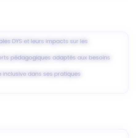
les DYS et leurs impacts sur les
orts pédagogiques adaptés aux besoins
e inclusive dans ses pratiques