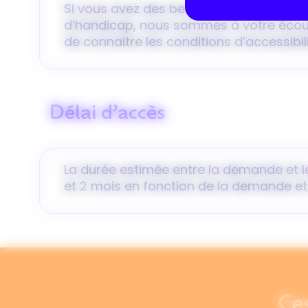
Si vous avez des besoins spécifiques ou
d’handicap, nous sommes à votre écou
de connaitre les conditions d’accessibil
Délai d’accès
La durée estimée entre la demande et le
et 2 mois en fonction de la demande et
Ce