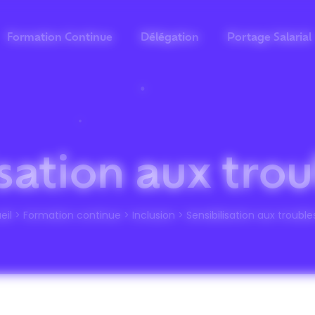
Formation Continue
Délégation
Portage Salarial
isation aux tro
eil
>
Formation continue
>
Inclusion
>
Sensibilisation aux troubl