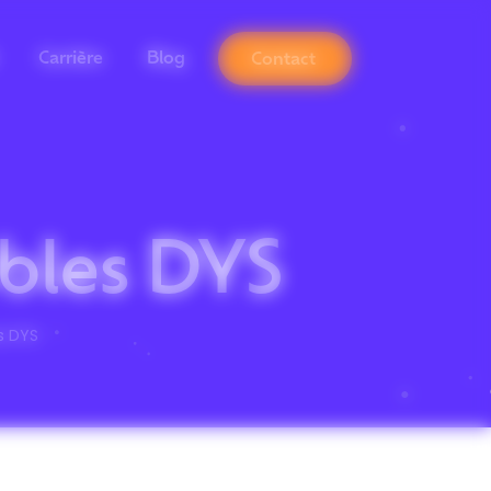
Carrière
Blog
Contact
ubles DYS
es DYS