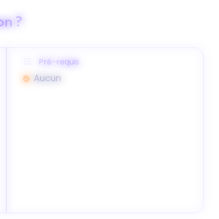
on ?
Pré-requis
Aucun