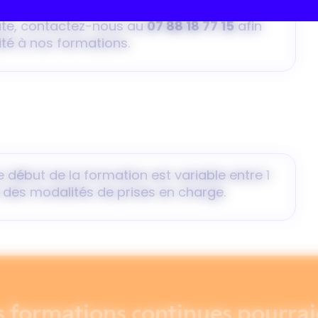
 si vous êtes concerné par une situation
te, contactez-nous au
07 88 18 77 15
afin
ité à nos formations.
 début de la formation est variable entre 1
 des modalités de prises en charge.
s formations continues pourrai