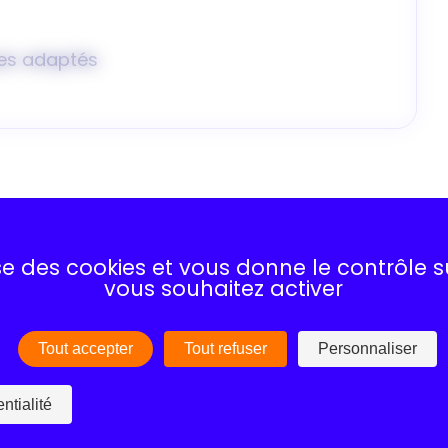
es adaptés
lise des cookies et vous donne le contrôle 
ne-Rhône-Alpes) ou 100% en distanciel.
vous souhaitez activer
Tout accepter
Tout refuser
Personnaliser
ntialité