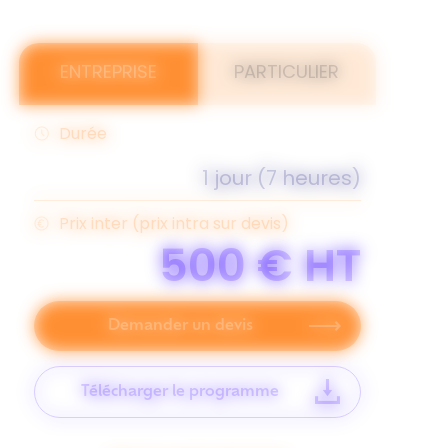
ENTREPRISE
PARTICULIER
Durée
1 jour (7 heures)
Prix inter (prix intra sur devis)
500 €
HT
Demander un devis
Télécharger le programme